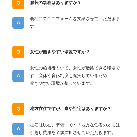
TOP
服装の規程はありますか？
トップ
INTRODUCTION
BJグループの紹介
会社にてユニフォームを支給させていただきま
す。
COMPANY
BJを知る
BUSINESS
環境を知る
女性が働きやすい環境ですか？
RECRUIT
採用を知る
女性の施術者もいて、女性が活躍できる職場で
す。産休や育休制度も充実しているため
EMPLOYMENT
募集要項
働きやすい環境が整っています。
NEWS
お知らせ
BLOG
BJブログ
地⽅在住ですが、寮や社宅はありますか？
ENTRY
エントリー
社宅は現在、準備中です！地方在住者の方には
引越し費用を全額負担させていただきます。